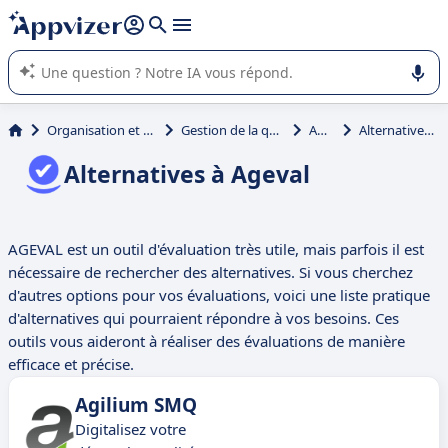
répondre (plusieurs lignes avec
shift + entrée
).
L'IA de Appvizer vous guide dans l'utilisation ou la sélection de
logiciel SaaS en entreprise.
Organisation et planification
Gestion de la qualité projet
Ageval
Alternatives à Ageval
Alternatives à Ageval
AGEVAL est un outil d'évaluation très utile, mais parfois il est
nécessaire de rechercher des alternatives. Si vous cherchez
d'autres options pour vos évaluations, voici une liste pratique
d'alternatives qui pourraient répondre à vos besoins. Ces
outils vous aideront à réaliser des évaluations de manière
efficace et précise.
Agilium SMQ
Digitalisez votre