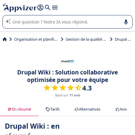
répondre (plusieurs lignes avec
shift + entrée
).
L'IA de Appvizer vous guide dans l'utilisation ou la sélection de
logiciel SaaS en entreprise.
Organisation et planification
Gestion de la qualité projet
Drupal Wiki
Drupal Wiki : Solution collaborative
optimisée pour votre équipe
4.3
Basé sur
11 avis
En résumé
Tarifs
Alternatives
Avis
Drupal Wiki : en