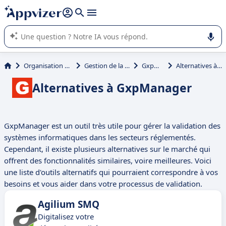
répondre (plusieurs lignes avec
shift + entrée
).
L'IA de Appvizer vous guide dans l'utilisation ou la sélection de
logiciel SaaS en entreprise.
Organisation et planification
Gestion de la qualité projet
GxpManager
Alternatives à GxpManager
Alternatives à GxpManager
GxpManager est un outil très utile pour gérer la validation des
systèmes informatiques dans les secteurs réglementés.
Cependant, il existe plusieurs alternatives sur le marché qui
offrent des fonctionnalités similaires, voire meilleures. Voici
une liste d'outils alternatifs qui pourraient correspondre à vos
besoins et vous aider dans votre processus de validation.
Agilium SMQ
Digitalisez votre