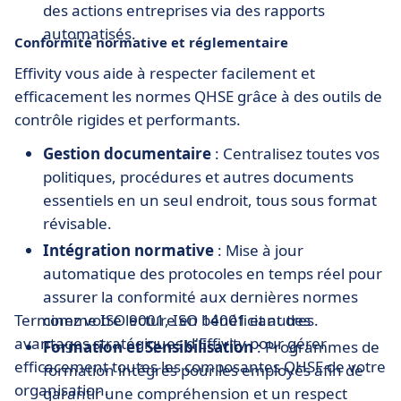
des actions entreprises via des rapports
automatisés.
Conformité normative et réglementaire
Effivity vous aide à respecter facilement et
efficacement les normes QHSE grâce à des outils de
contrôle rigides et performants.
Gestion documentaire
: Centralisez toutes vos
politiques, procédures et autres documents
essentiels en un seul endroit, tous sous format
révisable.
Intégration normative
: Mise à jour
automatique des protocoles en temps réel pour
assurer la conformité aux dernières normes
Terminez votre lecture en bénéficiant des
comme ISO 9001, ISO 14001 et autres.
avantages stratégiques d'Effivity pour gérer
Formation et Sensibilisation
: Programmes de
efficacement toutes les composantes QHSE de votre
formation intégrés pour les employés afin de
organisation.
garantir une compréhension et un respect