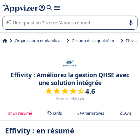
répondre (plusieurs lignes avec
shift + entrée
).
L'IA de Appvizer vous guide dans l'utilisation ou la sélection de
logiciel SaaS en entreprise.
Organisation et planification
Gestion de la qualité projet
Effivity
Effivity : Améliorez la gestion QHSE avec
une solution intégrée
4.6
Basé sur
159 avis
En résumé
Tarifs
Alternatives
Avis
Effivity : en résumé