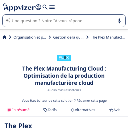
répondre (plusieurs lignes avec
shift + entrée
).
L'IA de Appvizer vous guide dans l'utilisation ou la sélection de
logiciel SaaS en entreprise.
Organisation et planification
Gestion de la qualité projet
The Plex Manufacturing Cloud
The Plex Manufacturing Cloud :
Optimisation de la production
manufacturière cloud
Aucun avis utilisateurs
Vous êtes éditeur de cette solution ?
Réclamer cette page
En résumé
Tarifs
Alternatives
Avis
The Plex