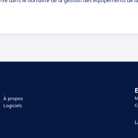
ante dans le domaine de la gestion des équipements de l
E
M
À propos
C
Logiciels
L