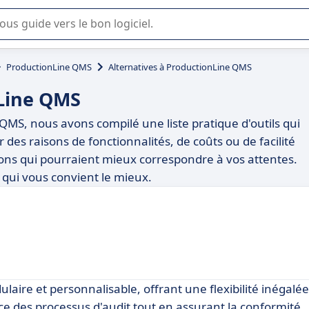
lisation ou la sélection de logiciel SaaS en entreprise.
ProductionLine QMS
Alternatives à ProductionLine QMS
nLine QMS
QMS, nous avons compilé une liste pratique d'outils qui
des raisons de fonctionnalités, de coûts ou de facilité
ptions qui pourraient mieux correspondre à vos attentes.
l qui vous convient le mieux.
ire et personnalisable, offrant une flexibilité inégalée
ce des processus d'audit tout en assurant la conformité