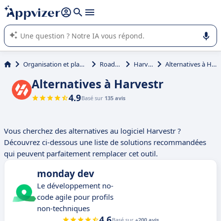
répondre (plusieurs lignes avec
shift + entrée
).
L'IA de Appvizer vous guide dans l'utilisation ou la sélection de
logiciel SaaS en entreprise.
Organisation et planification
Roadmap
Harvestr
Alternatives à Harvestr
Alternatives à Harvestr
4.9
Basé sur
135 avis
Vous cherchez des alternatives au logiciel Harvestr ?
Découvrez ci-dessous une liste de solutions recommandées
qui peuvent parfaitement remplacer cet outil.
monday dev
Le développement no-
code agile pour profils
non-techniques
4.6
Basé sur
+200 avis