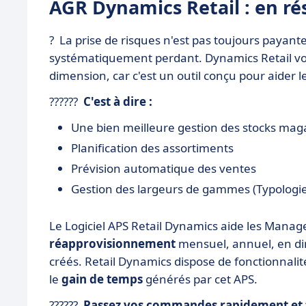
AGR Dynamics Retail : en r
?️ La prise de risques n'est pas toujours payant
systématiquement perdant.
Dynamics Retail v
dimension, car c'est un outil conçu pour aider
??????
C'est à dire :
Une bien meilleure gestion des stocks maga
Planification des assortiments
Prévision automatique des ventes
Gestion des largeurs de gammes (Typologie
Le Logiciel APS Retail Dynamics aide les Mana
réapprovisionnement
mensuel, annuel, en dir
créés. Retail Dynamics dispose de fonctionnalit
le
gain de temps
générés par cet APS.
??????
Passez vos commandes rapidement et 