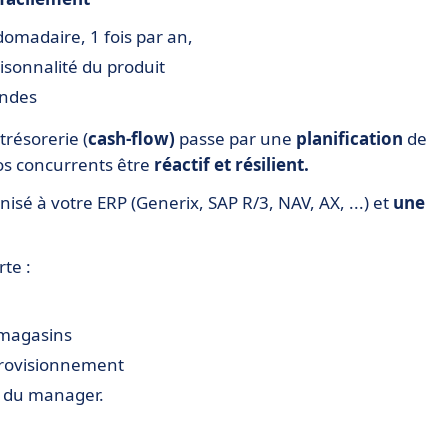
domadaire, 1 fois par an,
sonnalité du produit
andes
trésorerie (
cash-flow)
passe par une
planification
de
os concurrents être
réactif et résilient.
sé à votre ERP (Generix, SAP R/3, NAV, AX, ...) et
une
rte :
x magasins
provisionnement
 du manager.