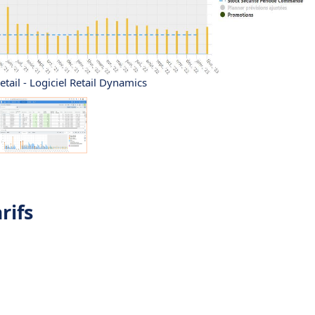
ail - Logiciel Retail Dynamics
rifs