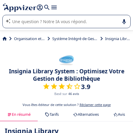
répondre (plusieurs lignes avec
shift + entrée
).
L'IA de Appvizer vous guide dans l'utilisation ou la sélection de
logiciel SaaS en entreprise.
Organisation et planification
Système Intégré de Gestion de Bibliothèque (SIGB)
Insignia Library System
Insignia Library System : Optimisez Votre
Gestion de Bibliothèque
3.9
Basé sur
46 avis
Vous êtes éditeur de cette solution ?
Réclamer cette page
En résumé
Tarifs
Alternatives
Avis
Insignia Library