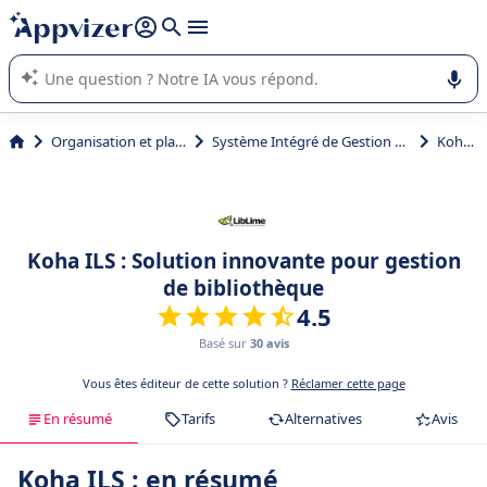
répondre (plusieurs lignes avec
shift + entrée
).
L'IA de Appvizer vous guide dans l'utilisation ou la sélection de
logiciel SaaS en entreprise.
Organisation et planification
Système Intégré de Gestion de Bibliothèque (SIGB)
Koha ILS
Koha ILS : Solution innovante pour gestion
de bibliothèque
4.5
Basé sur
30 avis
Vous êtes éditeur de cette solution ?
Réclamer cette page
En résumé
Tarifs
Alternatives
Avis
Koha ILS : en résumé