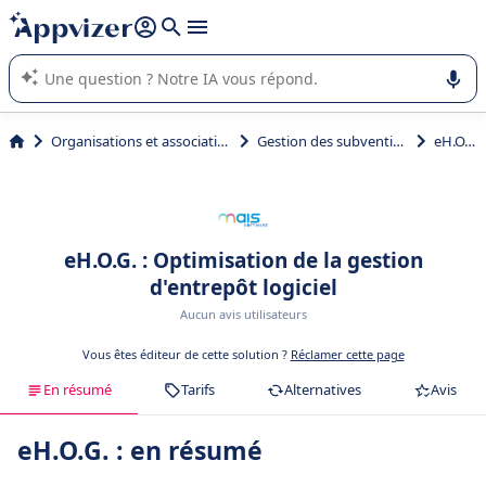
répondre (plusieurs lignes avec
shift + entrée
).
L'IA de Appvizer vous guide dans l'utilisation ou la sélection de
logiciel SaaS en entreprise.
Organisations et associations
Gestion des subventions
eH.O.G.
eH.O.G. : Optimisation de la gestion
d'entrepôt logiciel
Aucun avis utilisateurs
Vous êtes éditeur de cette solution ?
Réclamer cette page
En résumé
Tarifs
Alternatives
Avis
eH.O.G. : en résumé