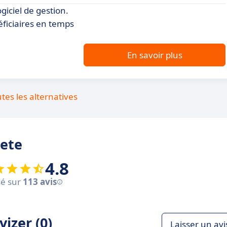
iciel de gestion.
éficiaires en temps
En savoir plus
utes les alternatives
pete
4.8
é sur
113 avis
izer (0)
Laisser un avi