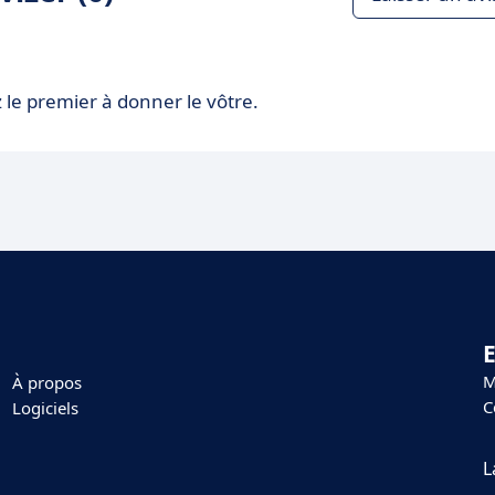
 le premier à donner le vôtre.
E
M
À propos
C
Logiciels
L