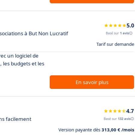
5.0
ociations à But Non Lucratif
Basé sur
1 avis
Tarif sur demande
ec un logiciel de
 les budgets et les
En savoir plus
4.7
ns facilement
Basé sur
132 avis
Version payante dès
313,00 € /mois