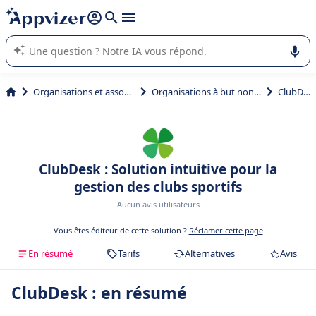
répondre (plusieurs lignes avec
shift + entrée
).
L'IA de Appvizer vous guide dans l'utilisation ou la sélection de
logiciel SaaS en entreprise.
Organisations et associations
Organisations à but non lucratif
ClubDesk
ClubDesk : Solution intuitive pour la
gestion des clubs sportifs
Aucun avis utilisateurs
Vous êtes éditeur de cette solution ?
Réclamer cette page
En résumé
Tarifs
Alternatives
Avis
ClubDesk : en résumé