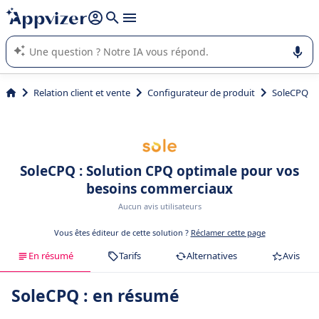
répondre (plusieurs lignes avec
shift + entrée
).
L'IA de Appvizer vous guide dans l'utilisation ou la sélection de
logiciel SaaS en entreprise.
Relation client et vente
Configurateur de produit
SoleCPQ
SoleCPQ : Solution CPQ optimale pour vos
besoins commerciaux
Aucun avis utilisateurs
Vous êtes éditeur de cette solution ?
Réclamer cette page
En résumé
Tarifs
Alternatives
Avis
SoleCPQ : en résumé