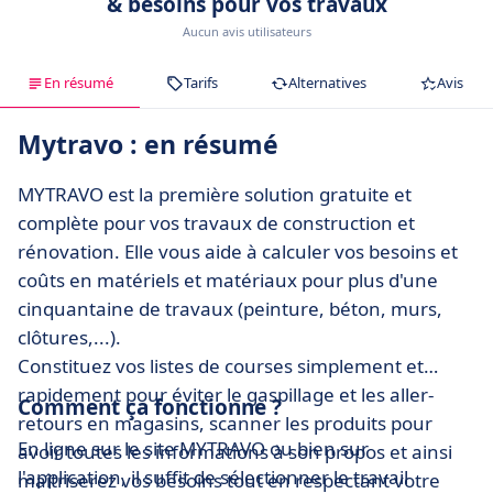
& besoins pour vos travaux
Aucun avis utilisateurs
En résumé
Tarifs
Alternatives
Avis
Mytravo : en résumé
MYTRAVO est la première solution gratuite et
complète pour vos travaux de construction et
rénovation. Elle vous aide à calculer vos besoins et
coûts en matériels et matériaux pour plus d'une
cinquantaine de travaux (peinture, béton, murs,
clôtures,...).
Constituez vos listes de courses simplement et
rapidement pour éviter le gaspillage et les aller-
Comment ça fonctionne ?
retours en magasins, scanner les produits pour
En ligne sur le site MYTRAVO ou bien sur
avoir toutes les informations à son propos et ainsi
l'application, il suffit de sélectionner le travail
maîtriserez vos besoins tout en respectant votre