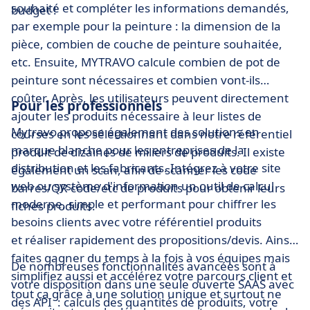
souhaité et compléter les informations demandés,
budget !
par exemple pour la peinture : la dimension de la
pièce, combien de couche de peinture souhaitée,
etc. Ensuite, MYTRAVO calcule combien de pot de
peinture sont nécessaires et combien vont-ils
coûter. Après, les utilisateurs peuvent directement
Pour les professionnels
ajouter les produits nécessaire à leur listes de
Mytravo propose également des solutions en
courses en les sélectionnant dans notre référentiel
marque blanche pour les entreprises de la
produit de dizaines de miliers de produits. Il existe
distribution et les fabricants. Intégrez à votre site
également un scan, afin de scanner les code
web ou système d'information un outil de calcul
barres/QR code/etc de produits pour obtenir leurs
moderne, simple et performant pour chiffrer les
fiches produits.
besoins clients avec votre référentiel produits
et réaliser rapidement des propositions/devis. Ainsi
faites gagner du temps à la fois à vos équipes mais
De nombreuses fonctionnalités avancées sont à
simplifiez aussi et accélérez votre parcours client et
votre disposition dans une seule ouverte SAAS avec
tout ça grâce à une solution unique et surtout ne
des API : calculs des quantités de produits, votre