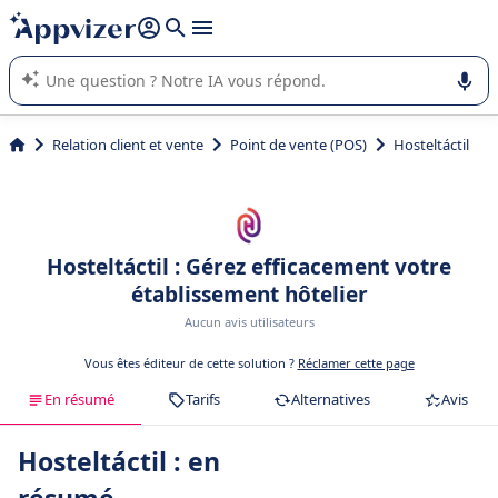
répondre (plusieurs lignes avec
shift + entrée
).
L'IA de Appvizer vous guide dans l'utilisation ou la sélection de
logiciel SaaS en entreprise.
Relation client et vente
Point de vente (POS)
Hosteltáctil
Hosteltáctil : Gérez efficacement votre
établissement hôtelier
Aucun avis utilisateurs
Vous êtes éditeur de cette solution ?
Réclamer cette page
En résumé
Tarifs
Alternatives
Avis
Hosteltáctil : en