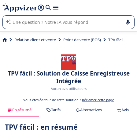
répondre (plusieurs lignes avec
shift + entrée
).
L'IA de Appvizer vous guide dans l'utilisation ou la sélection de
logiciel SaaS en entreprise.
Relation client et vente
Point de vente (POS)
TPV fácil
TPV fácil : Solution de Caisse Enregistreuse
Intégrée
Aucun avis utilisateurs
Vous êtes éditeur de cette solution ?
Réclamer cette page
En résumé
Tarifs
Alternatives
Avis
TPV fácil : en résumé