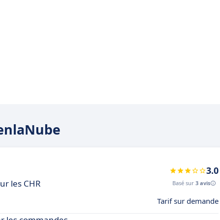
VenlaNube
3.0
our les CHR
Basé sur
3 avis
Tarif sur demande
rer les commandes,