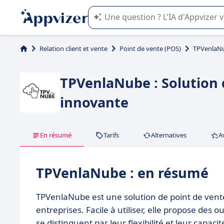
L'IA de Appvizer vous guide dans l'uti
Relation client et vente
Point de vente (POS)
TPVenlaN
TPVenlaNube : Solution 
innovante
En résumé
Tarifs
Alternatives
A
TPVenlaNube : en résumé
TPVenlaNube est une solution de point de ven
entreprises. Facile à utiliser, elle propose des 
se distinguent par leur flexibilité et leur capac