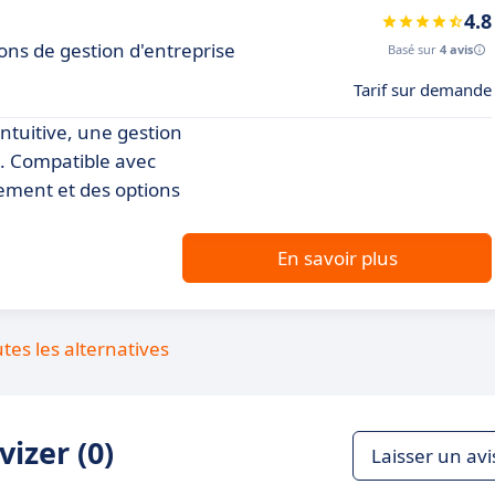
4.8
ons de gestion d'entreprise
Basé sur
4 avis
Tarif sur demande
ntuitive, une gestion
ts. Compatible avec
ement et des options
En savoir plus
utes les alternatives
izer (0)
Laisser un avi