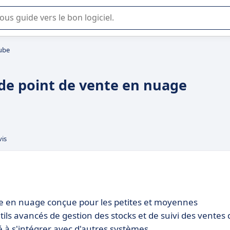
lisation ou la sélection de logiciel SaaS en entreprise.
ube
de point de vente en nuage
vis
te en nuage conçue pour les petites et moyennes
outils avancés de gestion des stocks et de suivi des ventes 
ité à s'intégrer avec d'autres systèmes.