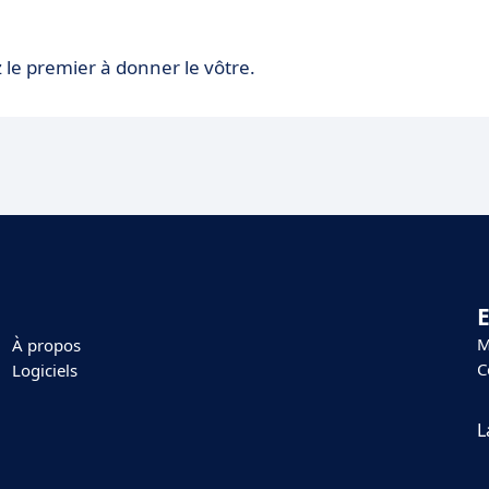
 le premier à donner le vôtre.
E
M
À propos
C
Logiciels
L