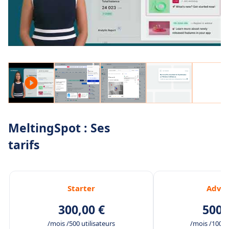
MeltingSpot : Ses
tarifs
Starter
Adva
300,00 €
500,
/mois /500 utilisateurs
/mois /1000 u