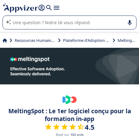
répondre (plusieurs lignes avec
shift + entrée
).
L'IA de Appvizer vous guide dans l'utilisation ou la sélection de
logiciel SaaS en entreprise.
Ressources Humaines (RH)
Plateforme d'Adoption Digitale
MeltingSpot
MeltingSpot : Le 1er logiciel conçu pour la
formation in-app
4.5
Basé sur
162 avis