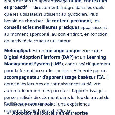
Nous offrons un apprentissage
fluide, contextuel
et proactif
— directement intégré dans les outils
que les utilisateurs utilisent au quotidien. Plus
besoin de chercher :
le contenu pertinent, les
conseils et les meilleures pratiques
apparaissent
au moment approprié, au bon endroit, en fonction
de l’activité de chaque utilisateur.
MeltingSpot
est un
mélange unique
entre une
Digital Adoption Platform (DAP)
et un
Learning
Management System (LMS)
, conçu spécifiquement
pour la formation sur les logiciels. Alimenté par un
accompagnateur d’apprentissage basé sur l’IA
, il
détecte les lacunes de connaissances et délivre
automatiquement des parcours d’apprentissage
personnalisés directement dans le flux de travail de
Cas d'usage principaux :
l’utilisateur, assurant ainsi une expérience
d'apprentissage fluide et efficace.
Adoption de logiciels en entreprise