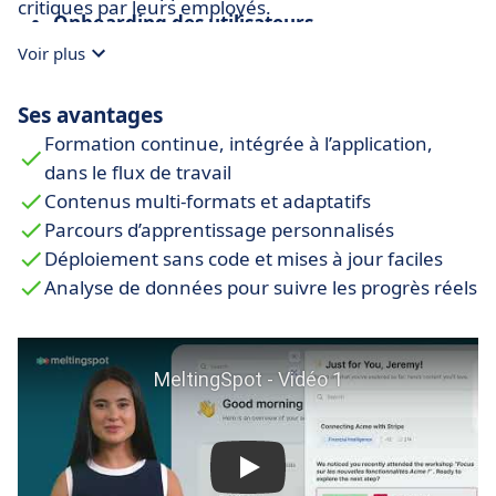
critiques par leurs employés.
Onboarding des utilisateurs
MeltingSpot
rend l’onboarding plus rapide et
Voir plus
léger. Les
CSMs
peuvent créer des parcours
d'apprentissage in-app pour guider les
Ses avantages
utilisateurs pas à pas, sans avoir à compter sur
Formation continue, intégrée à l’application,
des appels sans fin ou des sessions de
dans le flux de travail
formation manuelles.
Contenus multi-formats et adaptatifs
Parcours d’apprentissage personnalisés
Déploiement sans code et mises à jour faciles
Analyse de données pour suivre les progrès réels