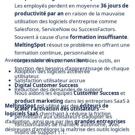
Les employés perdent en moyenne
36 jours de
productivité par an
en raison de la mauvaise
utilisation des logiciels d'entreprise comme
Salesforce, ServiceNow ou SuccessFactors.
Souvent à cause d'une
formation insuffisante
.
MeltingSpot
résout ce problème en offrant une
formation continue, personnalisée et
Avantages observés par nos clients :
contextuelle directement dans ces outils, en
fonction des besoins d’apprentissage de chaque
Adoption des logiciels accélérée
utilisateur.
Satisfaction utilisateur accrue
Digital Customer Success
Réduction des demandes de support
Nous aidons les équipes
Customer Success
et
product marketing
dans les entreprises SaaS à
MeltingSpot
est utilisé par des
éditeurs de
scaler l'activation des utilisateurs
—
logiciels SaaS
cherchant à réduire la friction
permettant aux utilisateurs d’adopter les
d’adoption, ainsi que par des
grandes entreprises
fonctionnalités de manière autonome, avec
désireuses d'améliorer la maîtrise des outils logiciels
moins de support 1:1.