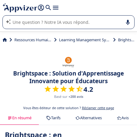
répondre (plusieurs lignes avec
shift + entrée
).
L'IA de Appvizer vous guide dans l'utilisation ou la sélection de
logiciel SaaS en entreprise.
Ressources Humaines (RH)
Learning Management System (LMS)
Brightspace
Brightspace : Solution d'Apprentissage
Innovante pour Éducateurs
4.2
Basé sur
+200 avis
Vous êtes éditeur de cette solution ?
Réclamer cette page
En résumé
Tarifs
Alternatives
Avis
Brightspace : en