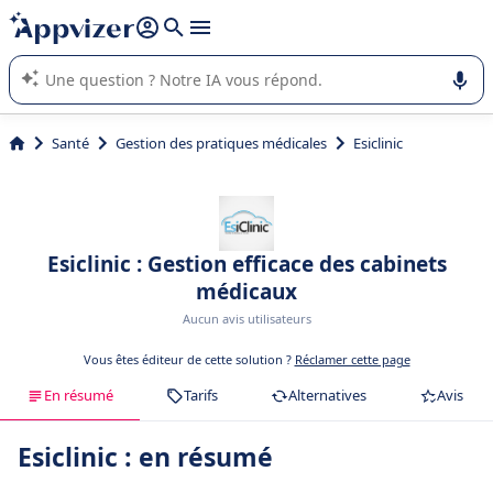
répondre (plusieurs lignes avec
shift + entrée
).
L'IA de Appvizer vous guide dans l'utilisation ou la sélection de
logiciel SaaS en entreprise.
Santé
Gestion des pratiques médicales
Esiclinic
Esiclinic : Gestion efficace des cabinets
médicaux
Aucun avis utilisateurs
Vous êtes éditeur de cette solution ?
Réclamer cette page
En résumé
Tarifs
Alternatives
Avis
Esiclinic : en résumé