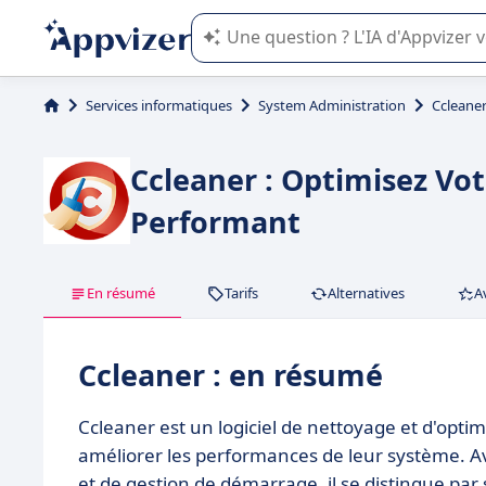
L'IA de Appvizer vous guide dans l'uti
Services informatiques
System Administration
Ccleane
Ccleaner : Optimisez Vo
Performant
En résumé
Tarifs
Alternatives
A
Ccleaner : en résumé
Ccleaner est un logiciel de nettoyage et d'opti
améliorer les performances de leur système. Av
et de gestion de démarrage, il se distingue par sa