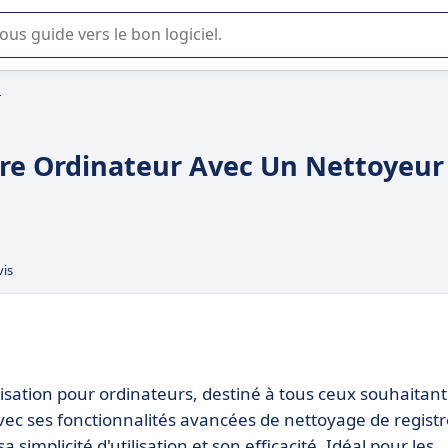
lisation ou la sélection de logiciel SaaS en entreprise.
r
tre Ordinateur Avec Un Nettoyeur
vis
misation pour ordinateurs, destiné à tous ceux souhaitant
ec ses fonctionnalités avancées de nettoyage de registr
 simplicité d'utilisation et son efficacité. Idéal pour les