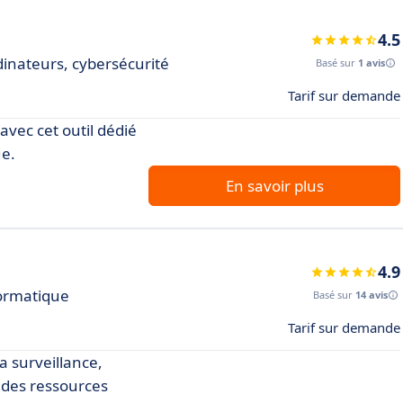
4.5
inateurs, cybersécurité
Basé sur
1 avis
Tarif sur demande
vec cet outil dédié
ue.
En savoir plus
4.9
formatique
Basé sur
14 avis
Tarif sur demande
la surveillance,
n des ressources