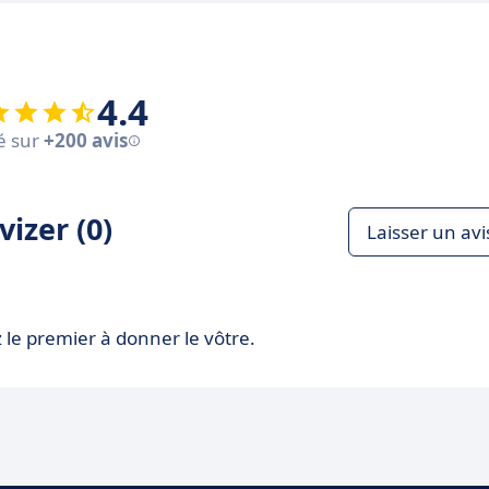
4.4
é sur
+200 avis
izer (0)
Laisser un avi
 le premier à donner le vôtre.