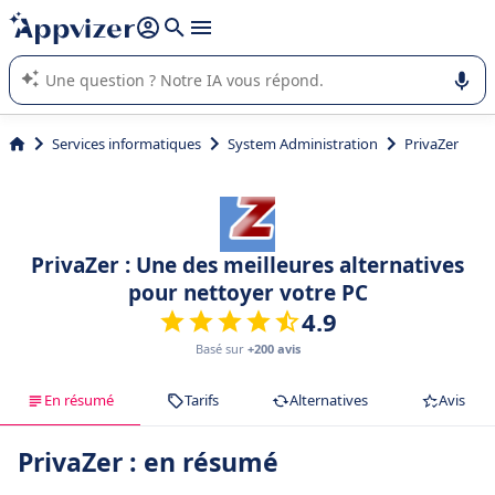
répondre (plusieurs lignes avec
shift + entrée
).
L'IA de Appvizer vous guide dans l'utilisation ou la sélection de
logiciel SaaS en entreprise.
Services informatiques
System Administration
PrivaZer
PrivaZer : Une des meilleures alternatives
pour nettoyer votre PC
4.9
Basé sur
+200 avis
En résumé
Tarifs
Alternatives
Avis
PrivaZer : en résumé