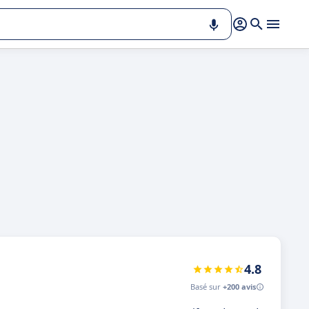
4.8
Basé sur
+200 avis