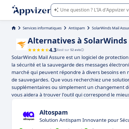
L'IA de Appvizer vous guide dans l'uti
Services informatiques
Antispam
SolarWinds Mail Assu
Alternatives à SolarWinds
4.3
Basé sur
52 avis
SolarWinds Mail Assure est un logiciel de protectio
la sécurité et la sauvegarde des messages électroniq
marché qui peuvent répondre à divers besoins en mat
de sauvegardes. Que vous recherchiez une solution
supplémentaires ou simplement un changement de p
vous aidera à trouver l'outil qui correspond le mieu
Altospam
Solution Antispam Innovante pour Sécu