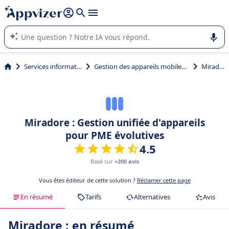
répondre (plusieurs lignes avec
shift + entrée
).
L'IA de Appvizer vous guide dans l'utilisation ou la sélection de
logiciel SaaS en entreprise.
Services informatiques
Gestion des appareils mobiles (MDM)
Miradore
Miradore : Gestion unifiée d'appareils
pour PME évolutives
4.5
Basé sur
+200 avis
Vous êtes éditeur de cette solution ?
Réclamer cette page
En résumé
Tarifs
Alternatives
Avis
Miradore : en résumé