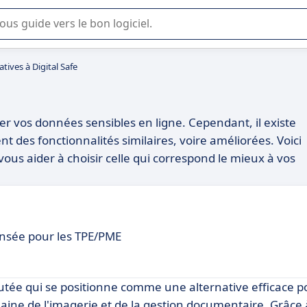
lisation ou la sélection de logiciel SaaS en entreprise.
atives à Digital Safe
cker vos données sensibles en ligne. Cependant, il existe
t des fonctionnalités similaires, voire améliorées. Voici
 vous aider à choisir celle qui correspond le mieux à vos
ensée pour les TPE/PME
utée qui se positionne comme une alternative efficace p
ine de l'imagerie et de la gestion documentaire. Grâce 