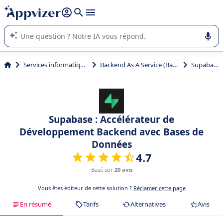
répondre (plusieurs lignes avec
shift + entrée
).
L'IA de Appvizer vous guide dans l'utilisation ou la sélection de
logiciel SaaS en entreprise.
Services informatiques
Backend As A Service (BaaS)
Supabase
Supabase : Accélérateur de
Développement Backend avec Bases de
Données
4.7
Basé sur
20 avis
Vous êtes éditeur de cette solution ?
Réclamer cette page
En résumé
Tarifs
Alternatives
Avis