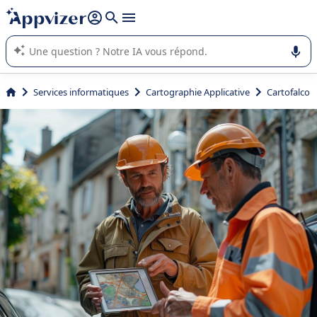
répondre (plusieurs lignes avec
shift + entrée
).
L'IA de Appvizer vous guide dans l'utilisation ou la sélection de
logiciel SaaS en entreprise.
Services informatiques
Cartographie Applicative
Cartofalco