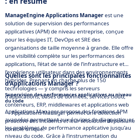
: en résumé
ManageEngine Applications Manager
est une
solution de supervision des performances
applicatives (APM) de niveau entreprise, conçue
pour les équipes IT, DevOps et SRE des
organisations de taille moyenne à grande. Elle offre
une visibilité complète sur les performances des
applications, l’état de santé de l’infrastructure et
l’expérience utilisateur dans des environnements
Quelles sont les principales fonctionnalités
hybrides. Prenant en charge plus de 150
d’Applications Manager ?
technologies — y compris les serveurs
Supervision des performances applicatives au niveau
d'applications, bases de données, services cloud,
du code
conteneurs, ERP, middlewares et applications web
Applications Manager propose des fonctions APM
— Applications Manager permet une détection
avancées permettant aux équipes de diagnostiquer
proactive des incidents et leur résolution depuis une
les problèmes de performance applicative jusqu’au
console unique.
niveau du code. Grâce à l’instrumentation du