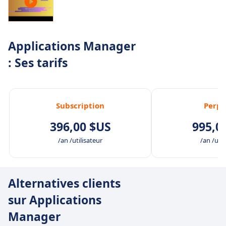
Applications Manager
: Ses tarifs
Subscription
Perpe
396,00 $US
995,0
/an /utilisateur
/an /util
Alternatives clients
sur Applications
Manager