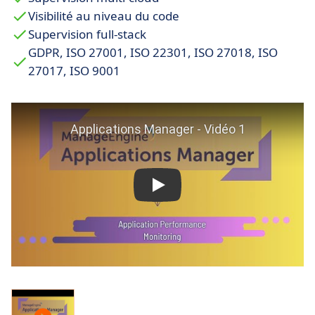
Intégrations complètes :
S’intègre dans vos
Visibilité au niveau du code
workflows existants avec les outils ITSM et
Supervision full-stack
collaboratifs les plus utilisés.
GDPR, ISO 27001, ISO 22301, ISO 27018, ISO
27017, ISO 9001