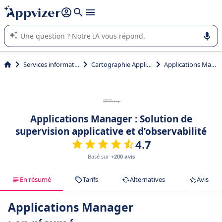
répondre (plusieurs lignes avec
shift + entrée
).
L'IA de Appvizer vous guide dans l'utilisation ou la sélection de
logiciel SaaS en entreprise.
Services informatiques
Cartographie Applicative
Applications Manager
Applications Manager : Solution de
supervision applicative et d’observabilité
4.7
Basé sur
+200 avis
En résumé
Tarifs
Alternatives
Avis
Applications Manager