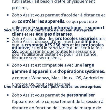
l'utilisateur ait besoin d'être physiquement
présent,
Zoho Assist vous permet d'accéder à distance et
de
contrôler les appareils
, ce qui peut être
utile pour le
support informatique
, le
support
Sécurité et confidentialité de niveau entreprise
client
et les
équipes distantes
,
Zoho Assist utilise des
protocoles sécurisés
tels
Zoho Assist dispose d'une interface
simple
et
que le
cryptage AES 256 bits
et les
protocoles
intuitive
, ce qui le rend facile à utiliser à la fois
SSL
pour garantir que toutes les sessions à
pour l'utilisateur distant et pour l'assistance.
distance sont sécurisées ;
Zoho Assist est compatible avec une
large
gamme d'appareils
et
d'opérations systèmes
,
y compris Windows, Mac, Linux, iOS, Android et
Chrome OS, tout cela sécurisé.
Une interface conviviale pour toutes les entreprises
Zoho Assist vous permet de
personnaliser
l'apparence et le comportement de la session à
distance en fonction de l'image de marque de