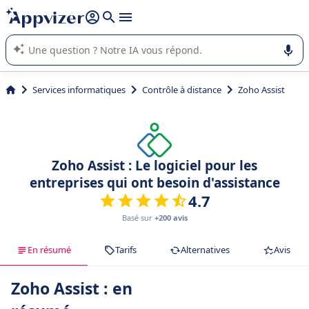
répondre (plusieurs lignes avec
shift + entrée
).
L'IA de Appvizer vous guide dans l'utilisation ou la sélection de
logiciel SaaS en entreprise.
Services informatiques
Contrôle à distance
Zoho Assist
Zoho Assist : Le logiciel pour les
entreprises qui ont besoin d'assistance
4.7
Basé sur
+200 avis
En résumé
Tarifs
Alternatives
Avis
Zoho Assist : en