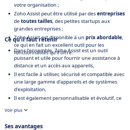
votre organisation ;
Zoho Assist peut être utilisé par des
entreprises
de
toutes tailles
, des petites startups aux
grandes entreprises ;
Zoho Assist est disponible à un
prix abordable
,
Ce qu'il faut retenir
ce qui en fait un excellent outil pour les
Dans l'ensemble, Zoho Assist est un outil
fonctionnalités qu'il offre.
puissant et utile pour fournir une assistance à
distance et un accès aux appareils,
Il est facile à utiliser, sécurisé et compatible avec
une large gamme d'appareils et de systèmes
d'exploitation,
Il est également personnalisable et évolutif, ce
qui le rend adapté aux entreprises de toutes
Voir plus
tailles.
Ses avantages