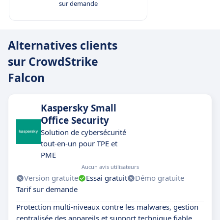
facilement aux grandes infrastructures, qu’il
sur demande
s’agisse de déploiements multi-sites, de cloud
public ou privé, ou de contextes internationaux.
Alternatives clients
Écosystème modulaire et évolutif : possibilité
d’ajouter des fonctionnalités spécifiques via des
sur CrowdStrike
modules complémentaires, sans déploiement
Falcon
supplémentaire.
Réputation de leader du marché : reconnu par
Kaspersky Small
les analystes du secteur (Gartner, Forrester) et
Office Security
largement adopté par les grandes entreprises
Solution de cybersécurité
pour sa fiabilité et son innovation constante.
tout-en-un pour TPE et
PME
Aucun avis utilisateurs
Version gratuite
Essai gratuit
Démo gratuite
Tarif sur demande
Protection multi-niveaux contre les malwares, gestion
centralisée des appareils et support technique fiable.