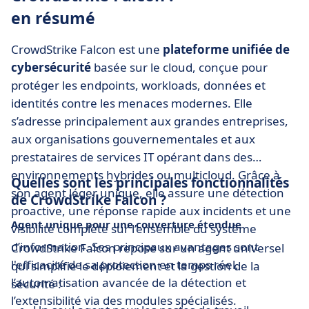
en résumé
CrowdStrike Falcon est une
plateforme unifiée de
cybersécurité
basée sur le cloud, conçue pour
protéger les endpoints, workloads, données et
identités contre les menaces modernes. Elle
s’adresse principalement aux grandes entreprises,
aux organisations gouvernementales et aux
prestataires de services IT opérant dans des
environnements hybrides ou multicloud. Grâce à
Quelles sont les principales fonctionnalités
son agent léger unique, elle assure une détection
de CrowdStrike Falcon ?
proactive, une réponse rapide aux incidents et une
Agent unique pour une couverture étendue
visibilité complète sur l’ensemble du système
d’information. Ses principaux avantages sont
CrowdStrike Falcon repose sur un agent universel
l'efficacité de sa protection en temps réel,
qui simplifie le déploiement et la gestion de la
l’automatisation avancée de la détection et
sécurité :
l’extensibilité via des modules spécialisés.