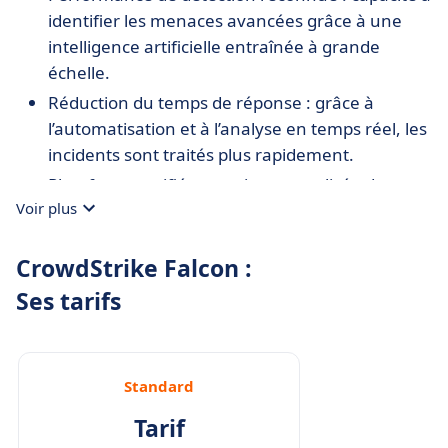
identifier les menaces avancées grâce à une
intelligence artificielle entraînée à grande
échelle.
Réduction du temps de réponse : grâce à
l’automatisation et à l’analyse en temps réel, les
incidents sont traités plus rapidement.
Plateforme unifiée : gestion centralisée des
Voir plus
endpoints, workloads et identités via un seul
agent.
CrowdStrike Falcon :
Adapté aux environnements hybrides :
protection homogène sur site, dans le cloud et
Ses tarifs
en télétravail.
Conformité renforcée : conformité aux normes
de sécurité internationales comme PCI DSS,
Standard
SOC 2 ou FedRAMP.
Tarif
Scalabilité éprouvée : la plateforme s’adapte