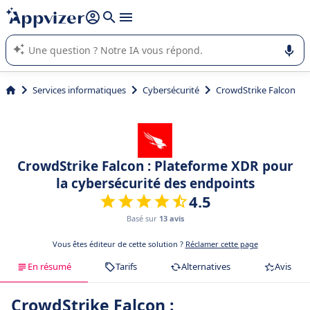
répondre (plusieurs lignes avec
shift + entrée
).
L'IA de Appvizer vous guide dans l'utilisation ou la sélection de
logiciel SaaS en entreprise.
Services informatiques
Cybersécurité
CrowdStrike Falcon
CrowdStrike Falcon : Plateforme XDR pour
la cybersécurité des endpoints
4.5
Basé sur
13 avis
Vous êtes éditeur de cette solution ?
Réclamer cette page
En résumé
Tarifs
Alternatives
Avis
CrowdStrike Falcon :