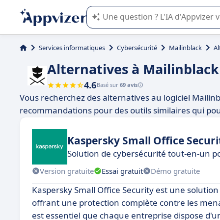
L'IA de Appvizer vous guide dans l'uti
Services informatiques
Cybersécurité
Mailinblack
Al
Alternatives à Mailinblack
4.6
Basé sur
69 avis
Vous recherchez des alternatives au logiciel Mailin
recommandations pour des outils similaires qui pou
Kaspersky Small Office Securi
Solution de cybersécurité tout-en-un p
Version gratuite
Essai gratuit
Démo gratuite
Kaspersky Small Office Security est une solution
offrant une protection complète contre les mena
est essentiel que chaque entreprise dispose d'un