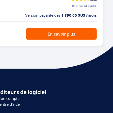
Basé sur
44 avis
Version payante dès
1 890,00 $US /mois
En savoir plus
diteurs de logiciel
on compte
entre d'aide