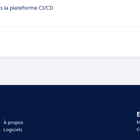
s la plateforme CI/CD
E
M
À propos
C
Logiciels