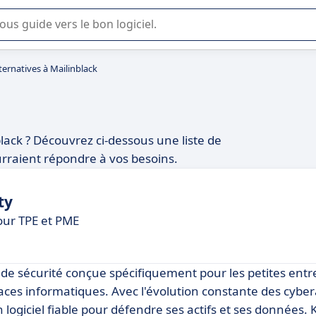
lisation ou la sélection de logiciel SaaS en entreprise.
ternatives à Mailinblack
black ? Découvrez ci-dessous une liste de
rraient répondre à vos besoins.
ty
our TPE et PME
 de sécurité conçue spécifiquement pour les petites entr
ces informatiques. Avec l'évolution constante des cybera
 logiciel fiable pour défendre ses actifs et ses données.