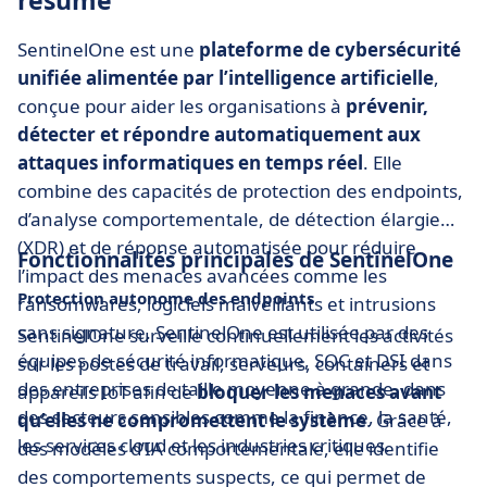
résumé
SentinelOne est une
plateforme de cybersécurité
unifiée alimentée par l’intelligence artificielle
,
conçue pour aider les organisations à
prévenir,
détecter et répondre automatiquement aux
attaques informatiques en temps réel
. Elle
combine des capacités de protection des endpoints,
d’analyse comportementale, de détection élargie
(XDR) et de réponse automatisée pour réduire
Fonctionnalités principales de SentinelOne
l’impact des menaces avancées comme les
Protection autonome des endpoints
ransomwares, logiciels malveillants et intrusions
sans signature. SentinelOne est utilisée par des
SentinelOne surveille continuellement les activités
équipes de sécurité informatique, SOC et DSI dans
sur les postes de travail, serveurs, containers et
des entreprises de taille moyenne à grande, dans
appareils IoT afin de
bloquer les menaces avant
des secteurs sensibles comme la finance, la santé,
qu’elles ne compromettent le système
. Grâce à
les services cloud et les industries critiques.
des modèles d’IA comportementale, elle identifie
des comportements suspects, ce qui permet de