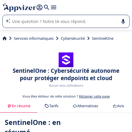
répondre (plusieurs lignes avec
shift + entrée
).
L'IA de Appvizer vous guide dans l'utilisation ou la sélection de
logiciel SaaS en entreprise.
Services informatiques
Cybersécurité
SentinelOne
SentinelOne : Cybersécurité autonome
pour protéger endpoints et cloud
Aucun avis utilisateurs
Vous êtes éditeur de cette solution ?
Réclamer cette page
En résumé
Tarifs
Alternatives
Avis
SentinelOne : en