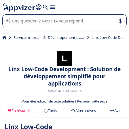
répondre (plusieurs lignes avec
shift + entrée
).
L'IA de Appvizer vous guide dans l'utilisation ou la sélection de
logiciel SaaS en entreprise.
Services informatiques
Développement d'applications
Linx Low-Code Development
Linx Low-Code Development : Solution de
développement simplifié pour
applications
Aucun avis utilisateurs
Vous êtes éditeur de cette solution ?
Réclamer cette page
En résumé
Tarifs
Alternatives
Avis
Linx Low-Code