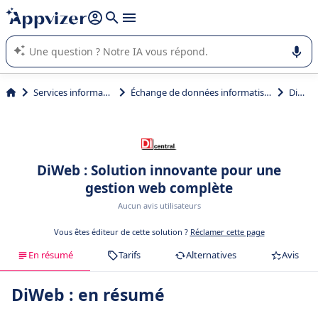
répondre (plusieurs lignes avec
shift + entrée
).
L'IA de Appvizer vous guide dans l'utilisation ou la sélection de
logiciel SaaS en entreprise.
Services informatiques
Échange de données informatisées (EDI)
DiWeb
DiWeb : Solution innovante pour une
gestion web complète
Aucun avis utilisateurs
Vous êtes éditeur de cette solution ?
Réclamer cette page
En résumé
Tarifs
Alternatives
Avis
DiWeb : en résumé