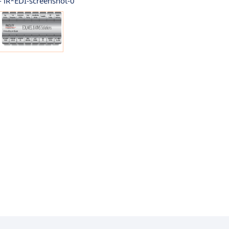
- iR*EDI-screenshot-0