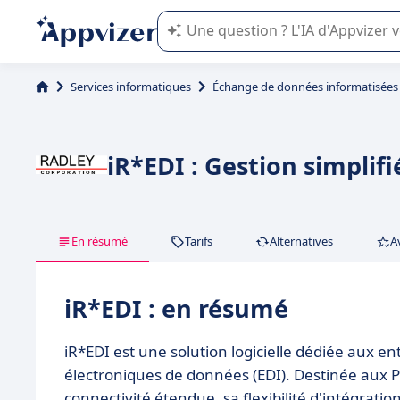
L'IA de Appvizer vous guide dans l'uti
Services informatiques
Échange de données informatisées 
iR*EDI : Gestion simpli
En résumé
Tarifs
Alternatives
A
iR*EDI : en résumé
iR*EDI est une solution logicielle dédiée aux e
électroniques de données (EDI). Destinée aux PM
connectivité étendue, sa flexibilité d'intégration