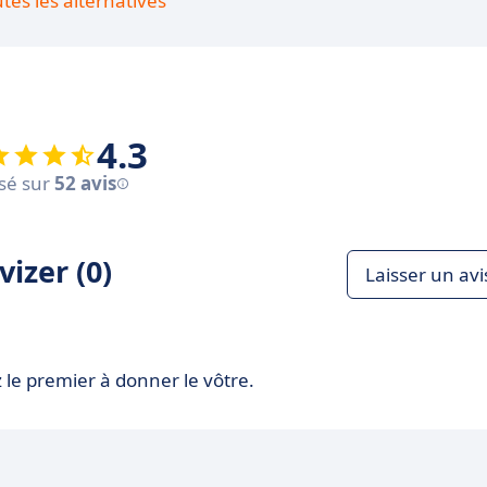
utes les alternatives
4.3
sé sur
52 avis
izer (0)
Laisser un avi
 le premier à donner le vôtre.