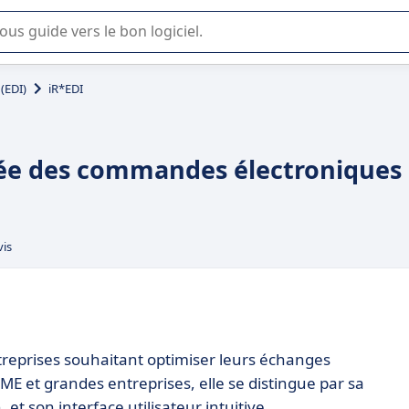
lisation ou la sélection de logiciel SaaS en entreprise.
(EDI)
iR*EDI
fiée des commandes électroniques
vis
ntreprises souhaitant optimiser leurs échanges
E et grandes entreprises, elle se distingue par sa
, et son interface utilisateur intuitive.