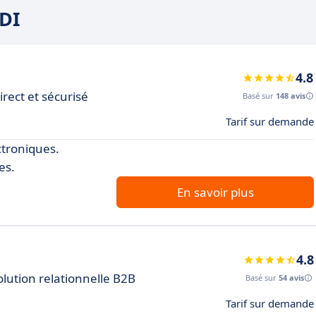
EDI
4.8
irect et sécurisé
Basé sur
148 avis
Tarif sur demande
ctroniques.
es.
En savoir plus
4.8
lution relationnelle B2B
Basé sur
54 avis
Tarif sur demande