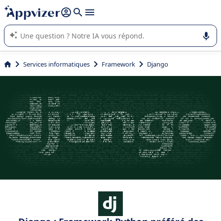
répondre (plusieurs lignes avec
shift + entrée
).
L'IA de Appvizer vous guide dans l'utilisation ou la sélection de
logiciel SaaS en entreprise.
Services informatiques
Framework
Django