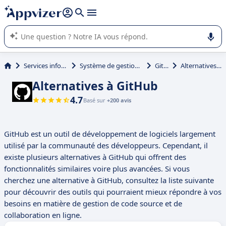
répondre (plusieurs lignes avec
shift + entrée
).
L'IA de Appvizer vous guide dans l'utilisation ou la sélection de
logiciel SaaS en entreprise.
Services informatiques
Système de gestion des versions
GitHub
Alternatives à GitHub
Alternatives à GitHub
4.7
Basé sur
+200 avis
GitHub est un outil de développement de logiciels largement
utilisé par la communauté des développeurs. Cependant, il
existe plusieurs alternatives à GitHub qui offrent des
fonctionnalités similaires voire plus avancées. Si vous
cherchez une alternative à GitHub, consultez la liste suivante
pour découvrir des outils qui pourraient mieux répondre à vos
besoins en matière de gestion de code source et de
collaboration en ligne.