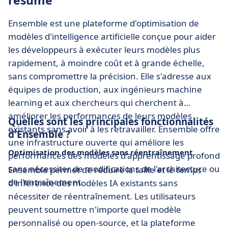
résumé
Ensemble est une plateforme d'optimisation de
modèles d'intelligence artificielle conçue pour aider
les développeurs à exécuter leurs modèles plus
rapidement, à moindre coût et à grande échelle,
sans compromettre la précision. Elle s'adresse aux
équipes de production, aux ingénieurs machine
learning et aux chercheurs qui cherchent à
améliorer les performances de leurs modèles
Quelles sont les principales fonctionnalités
existants sans avoir à les retravailler. Ensemble offre
d'Ensemble ?
une infrastructure ouverte qui améliore les
Optimisation des modèles sans réentraînement
performances des modèles d'apprentissage profond
sans nécessiter de modifications de l'architecture ou
Ensemble permet de réduire la taille et le temps
de l'entraînement.
d'inférence des modèles IA existants sans
nécessiter de réentraînement. Les utilisateurs
peuvent soumettre n'importe quel modèle
personnalisé ou open-source, et la plateforme