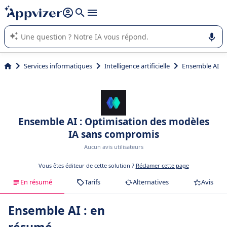
répondre (plusieurs lignes avec
shift + entrée
).
L'IA de Appvizer vous guide dans l'utilisation ou la sélection de
logiciel SaaS en entreprise.
Services informatiques
Intelligence artificielle
Ensemble AI
Ensemble AI : Optimisation des modèles
IA sans compromis
Aucun avis utilisateurs
Vous êtes éditeur de cette solution ?
Réclamer cette page
En résumé
Tarifs
Alternatives
Avis
Ensemble AI : en