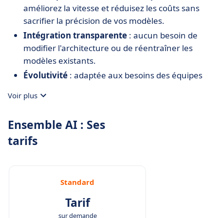
améliorez la vitesse et réduisez les coûts sans
sacrifier la précision de vos modèles.
Intégration transparente
: aucun besoin de
modifier l'architecture ou de réentraîner les
modèles existants.
Évolutivité
: adaptée aux besoins des équipes
de production, la plateforme peut gérer des
Voir plus
modèles à grande échelle.
Infrastructure ouverte
: s'intègre facilement
Ensemble AI : Ses
dans les pipelines existants sans nécessiter de
tarifs
formats spéciaux.
Support pour divers types de modèles
:
fonctionne avec des modèles personnalisés ou
open-source, offrant une flexibilité maximale.
Standard
Tarif
sur demande