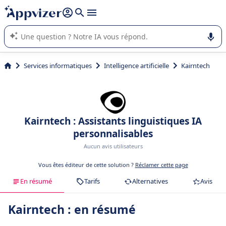
répondre (plusieurs lignes avec
shift + entrée
).
L'IA de Appvizer vous guide dans l'utilisation ou la sélection de
logiciel SaaS en entreprise.
Services informatiques
Intelligence artificielle
Kairntech
Kairntech : Assistants linguistiques IA
personnalisables
Aucun avis utilisateurs
Vous êtes éditeur de cette solution ?
Réclamer cette page
En résumé
Tarifs
Alternatives
Avis
Kairntech : en résumé