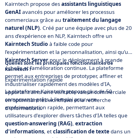
Kairntech propose des
assistants linguistiques
GenAI
avancés pour améliorer les processus
commerciaux grâce au
traitement du langage
naturel (NLP)
. Créé par une équipe avec plus de 20
ans d’expérience en NLP, Kairntech offre un
Kairntech Studio
à faible code pour
l’expérimentation et la personnalisation, ainsi qu’un
Kairntech Server
pour le déploiement à grande
Quelles sont les principales fonctionnalités de
échelle et l’amélioration continue. La plateforme
Kairntech ?
permet aux entreprises de prototyper, affiner et
Expérimentation rapide
industrialiser rapidement des modèles d'IA,
La plateforme Kairntech propose plus de 50
apportant ainsi une véritable valeur commerciale
composants prêts à l'emploi pour une
en optimisant les workflows et la recherche
expérimentation rapide, permettant aux
d'informations.
utilisateurs d'explorer divers tâches d'IA telles que
question-answering (RAG)
,
extraction
d'informations
, et
classification de texte
dans un