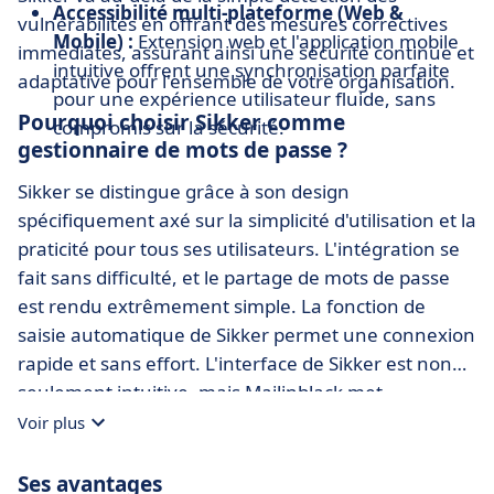
Accessibilité multi-plateforme (Web &
vulnérabilités en offrant des mesures correctives
Mobile) :
Extension web et l'application mobile
immédiates, assurant ainsi une sécurité continue et
intuitive offrent une synchronisation parfaite
adaptative pour l'ensemble de votre organisation.
pour une expérience utilisateur fluide, sans
Pourquoi choisir Sikker comme
compromis sur la sécurité.
gestionnaire de mots de passe ?
Sikker se distingue grâce à son design
spécifiquement axé sur la simplicité d'utilisation et la
praticité pour tous ses utilisateurs. L'intégration se
fait sans difficulté, et le partage de mots de passe
est rendu extrêmement simple. La fonction de
saisie automatique de Sikker permet une connexion
rapide et sans effort. L'interface de Sikker est non
seulement intuitive, mais Mailinblack met
également l'accent sur l'assistance personnalisée.
Voir plus
Les utilisateurs bénéficient d'un support humain
basé en France disponible via divers canaux de
Ses avantages