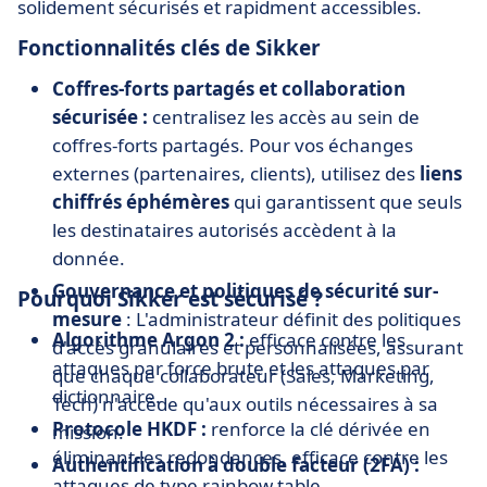
solidement sécurisés et rapidment accessibles.
Fonctionnalités clés de Sikker
Coffres-forts partagés et collaboration
sécurisée :
centralisez les accès au sein de
coffres-forts partagés. Pour vos échanges
externes (partenaires, clients), utilisez des
liens
chiffrés éphémères
qui garantissent que seuls
les destinataires autorisés accèdent à la
donnée.
Gouvernance et politiques de sécurité sur-
Pourquoi Sikker est sécurisé ?
mesure
: L'administrateur définit des politiques
Algorithme Argon 2 :
efficace contre les
d'accès granulaires et personnalisées, assurant
attaques par force brute et les attaques par
que chaque collaborateur (Sales, Marketing,
dictionnaire.
Tech) n'accède qu'aux outils nécessaires à sa
Protocole HKDF :
renforce la clé dérivée en
mission.
éliminant les redondances, efficace contre les
Authentification à double facteur (2FA) :
attaques de type rainbow table.