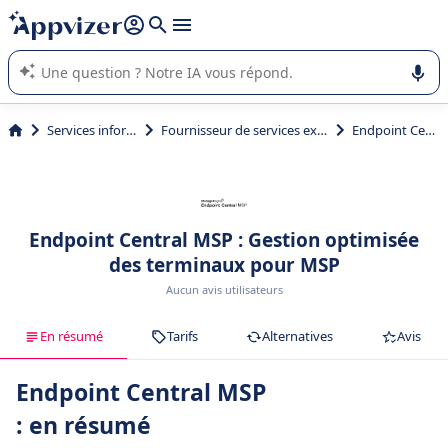
répondre (plusieurs lignes avec
shift + entrée
).
L'IA de Appvizer vous guide dans l'utilisation ou la sélection de
logiciel SaaS en entreprise.
Services informatiques
Fournisseur de services externalisés (MSP)
Endpoint Central MSP
Endpoint Central MSP : Gestion optimisée
des terminaux pour MSP
Aucun avis utilisateurs
En résumé
Tarifs
Alternatives
Avis
Endpoint Central MSP
: en résumé