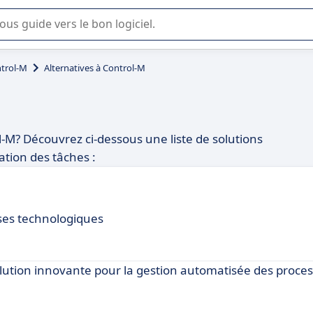
lisation ou la sélection de logiciel SaaS en entreprise.
trol-M
Alternatives à Control-M
l-M? Découvrez ci-dessous une liste de solutions
tion des tâches :
ses technologiques
lution innovante pour la gestion automatisée des proce