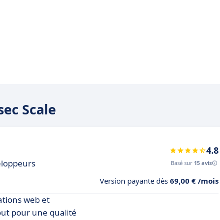
sec Scale
4.8
eloppeurs
Basé sur
15 avis
Version payante dès
69,00 € /mois
ations web et
out pour une qualité