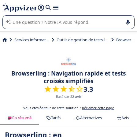
répondre (plusieurs lignes avec
shift + entrée
).
L'IA de Appvizer vous guide dans l'utilisation ou la sélection de
logiciel SaaS en entreprise.
Services informatiques
Outils de gestion de tests logiciels
Browserling
Browserling : Navigation rapide et tests
croisés simplifiés
3.3
Basé sur
22 avis
Vous êtes éditeur de cette solution ?
Réclamer cette page
En résumé
Tarifs
Alternatives
Avis
Browserling : en