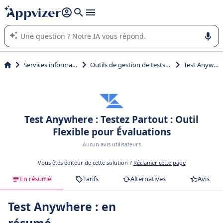
répondre (plusieurs lignes avec
shift + entrée
).
L'IA de Appvizer vous guide dans l'utilisation ou la sélection de
logiciel SaaS en entreprise.
Services informatiques
Outils de gestion de tests logiciels
Test Anywhere
Test Anywhere : Testez Partout : Outil
Flexible pour Évaluations
Aucun avis utilisateurs
Vous êtes éditeur de cette solution ?
Réclamer cette page
En résumé
Tarifs
Alternatives
Avis
Test Anywhere : en