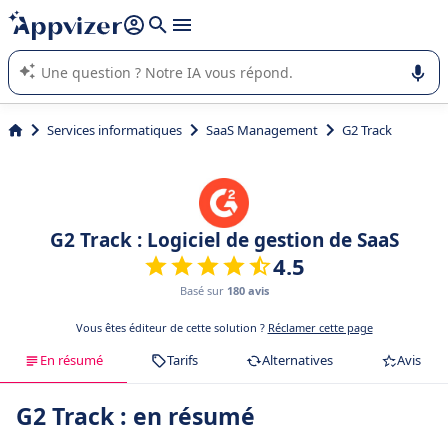
répondre (plusieurs lignes avec
shift + entrée
).
L'IA de Appvizer vous guide dans l'utilisation ou la sélection de
logiciel SaaS en entreprise.
Services informatiques
SaaS Management
G2 Track
G2 Track : Logiciel de gestion de SaaS
4.5
Basé sur
180 avis
Vous êtes éditeur de cette solution ?
Réclamer cette page
En résumé
Tarifs
Alternatives
Avis
G2 Track : en résumé