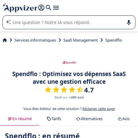
répondre (plusieurs lignes avec
shift + entrée
).
L'IA de Appvizer vous guide dans l'utilisation ou la sélection de
logiciel SaaS en entreprise.
Services informatiques
SaaS Management
Spendflo
Spendflo : Optimisez vos dépenses SaaS
avec une gestion efficace
4.7
Basé sur
+200 avis
Vous êtes éditeur de cette solution ?
Réclamer cette page
En résumé
Tarifs
Alternatives
Avis
Spendflo : en résumé