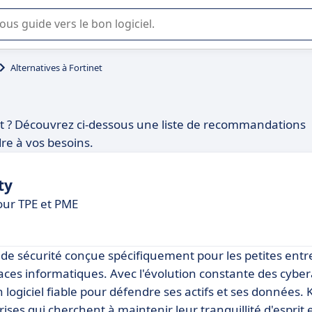
lisation ou la sélection de logiciel SaaS en entreprise.
Alternatives à Fortinet
net ? Découvrez ci-dessous une liste de recommandations
dre à vos besoins.
ty
our TPE et PME
 de sécurité conçue spécifiquement pour les petites entr
ces informatiques. Avec l'évolution constante des cybera
 logiciel fiable pour défendre ses actifs et ses données.
ses qui cherchent à maintenir leur tranquillité d'esprit