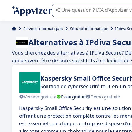
L'IA de Appvizer vous guide dans l'uti
Services informatiques
Sécurité informatique
IPdiva Se
Alternatives à IPdiva Secu
Vous cherchez des alternatives à IPdiva Secure? D
qui peuvent être de bons substituts à ce logiciel de 
Kaspersky Small Office Securi
Solution de cybersécurité tout-en-un p
Version gratuite
Essai gratuit
Démo gratuite
Kaspersky Small Office Security est une solution
offrant une protection complète contre les mena
est essentiel que chaque entreprise dispose d'un
s'impose comme un choix solide pour les entrepri