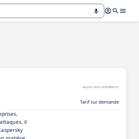
s
Aucun avis utilisateurs
Tarif sur demande
eprises,
ttaques, il
 Kaspersky
 en matière