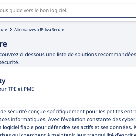
lisation ou la sélection de logiciel SaaS en entreprise.
cure
Alternatives à IPdiva Secure
re
écouvrez ci-dessous une liste de solutions recommandée
sécurité.
ty
our TPE et PME
 de sécurité conçue spécifiquement pour les petites entr
ces informatiques. Avec l'évolution constante des cybera
 logiciel fiable pour défendre ses actifs et ses données.
ses qui cherchent à maintenir leur tranquillité d'esprit